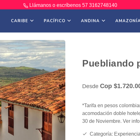
Llámanos o escríbenos
57 3162748140
CARIBE
PACÍFICO
ANDINA
AMAZONÍ
Puebliando 
Cop $1.720.0
Desde
*Tarifa en pesos colombi
acomodación doble hoteles
30 de Noviembre. Ver info
Categoría: Experienci