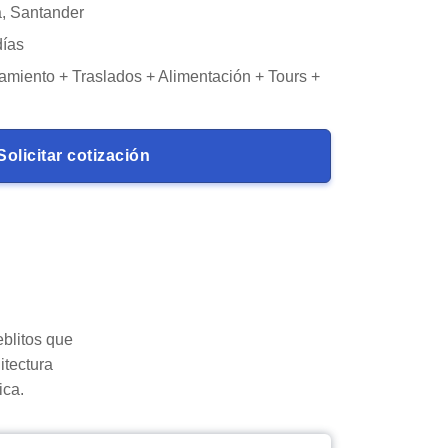
, Santander
días
amiento + Traslados + Alimentación + Tours +
Solicitar cotización
blitos que
itectura
ica.