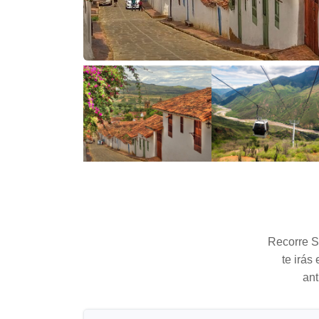
Recorre S
te irás
ant