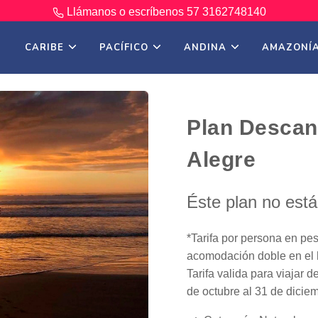
Llámanos o escríbenos
57 3162748140
CARIBE
PACÍFICO
ANDINA
AMAZONÍ
Plan Descan
Alegre
Éste plan no est
*Tarifa por persona en pe
acomodación doble en el h
Tarifa valida para viajar 
de octubre al 31 de diciem