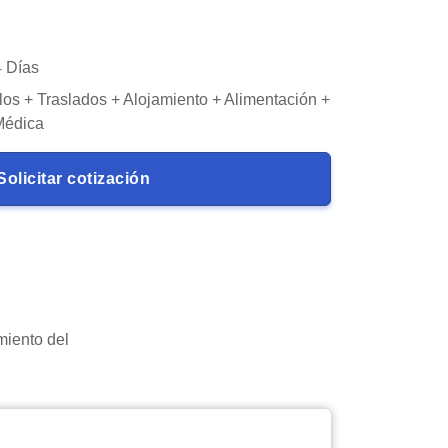
4 Días
os + Traslados + Alojamiento + Alimentación +
Médica
Solicitar cotización
miento del