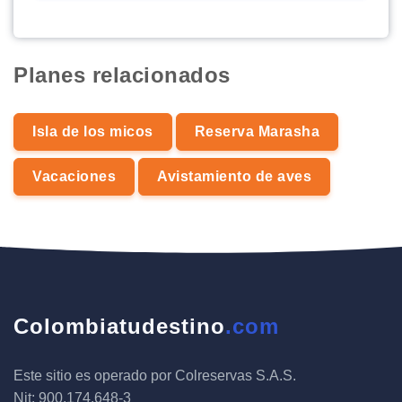
Planes relacionados
Isla de los micos
Reserva Marasha
Vacaciones
Avistamiento de aves
Colombiatudestino
.com
Este sitio es operado por Colreservas S.A.S.
Nit: 900.174.648-3