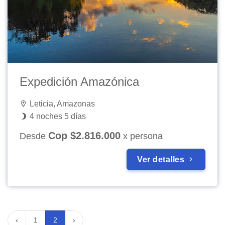
Expedición Amazónica
Leticia, Amazonas
4 noches 5 días
Cop $2.816.000
Desde
x persona
Ver detalles
‹
1
2
›