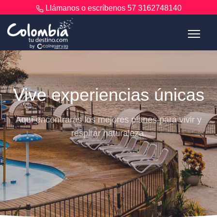
Llámanos o escríbenos
57 3162748140
Vive experiencias únicas
Aquí encontrarás los mejores planes para vivir y
respirar naturaleza.